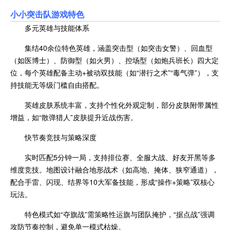
小小突击队游戏特色
多元英雄与技能体系
集结40余位特色英雄，涵盖突击型（如突击女警）、回血型
（如医博士）、防御型（如火男）、控场型（如炮兵班长）四大定
位，每个英雄配备主动+被动双技能（如“潜行之术”“毒气弹”），支
持技能无等级门槛自由搭配。
英雄皮肤系统丰富，支持个性化外观定制，部分皮肤附带属性
增益，如“散弹猎人”皮肤提升近战伤害。
快节奏竞技与策略深度
实时匹配5分钟一局，支持排位赛、全服大战、好友开黑等多
维度竞技。地图设计融合地形战术（如高地、掩体、狭窄通道），
配合手雷、闪现、结界等10大军备技能，形成“操作+策略”双核心
玩法。
特色模式如“夺旗战”需策略性运旗与团队掩护，“据点战”强调
攻防节奏控制，避免单一模式枯燥。