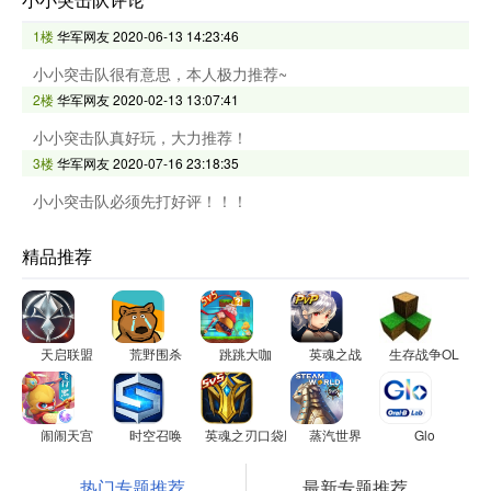
1楼
华军网友
2020-06-13 14:23:46
小小突击队很有意思，本人极力推荐~
2楼
华军网友
2020-02-13 13:07:41
小小突击队真好玩，大力推荐！
3楼
华军网友
2020-07-16 23:18:35
小小突击队必须先打好评！！！
精品推荐
天启联盟
荒野围杀
跳跳大咖
英魂之战
生存战争OL
闹闹天宫
时空召唤
英魂之刃口袋版
蒸汽世界
Glo
热门专题推荐
最新专题推荐