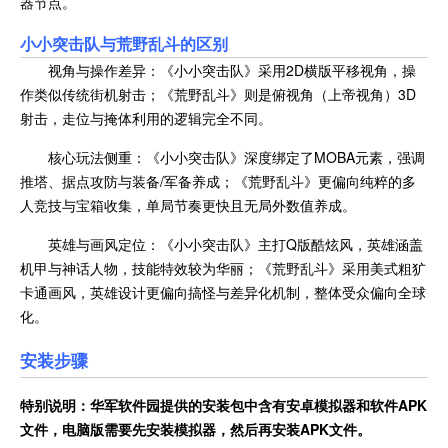
器节点。
小小突击队
与荒野乱斗的区别
视角与操作差异：《小小突击队》采用2D横版平移视角，操
作类似传统街机射击；《荒野乱斗》则是俯视角（上帝视角）3D
射击，走位与掩体利用的逻辑完全不同。
核心玩法侧重：《小小突击队》深度绑定了MOBA元素，强调
推塔、据点攻防与装备/军备养成；《荒野乱斗》更偏向纯粹的多
人竞技与宝箱收集，单局节奏更快且无局外数值养成。
英雄与画风定位：《小小突击队》主打Q版酷炫风，英雄涵盖
机甲与神话人物，技能特效较为华丽；《荒野乱斗》采用美式粗犷
卡通画风，英雄设计更偏向搞怪与差异化机制，整体受众偏向全球
化。
安装步骤
特别说明：华军软件园提供的安装包中含有安卓模拟器和软件
APK
文件，电脑版需要先安装模拟器，然后再安装APK文件。