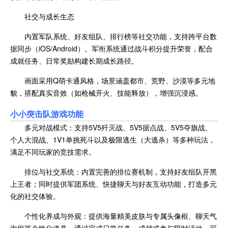
社交与成长生态
内置军队系统、好友组队、排行榜等社交功能，支持跨平台数
据同步（iOS/Android）。军衔系统通过战斗积分提升荣誉，配合
成就任务、日常奖励构建长期成长路径。
画面采用Q萌卡通风格，场景涵盖都市、荒野、沙漠等多元地
貌，搭配真实音效（如枪械开火、技能释放），增强沉浸感。
小小突击队游戏功能
多元对战模式：支持5V5歼灭战、5V5据点战、5V5夺旗战、
个人大混战、1V1单挑死斗以及极限逃生（大逃杀）等多种玩法，
满足不同玩家的竞技需求。
排位与社交系统：内置完善的排位赛机制，支持好友组队开黑
上王者；同时提供军团系统、快捷聊天与好友互动功能，打造多元
化的社交体验。
个性化养成与外观：提供海量精美皮肤与专属头像框、聊天气
泡框等个性化道具。通过完成日常任务、成就或参与限时活动，可