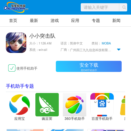
首页
最新
游戏
应用
专题
新闻
小小突击队
大小：1126.4M
语言：简体中文
类别：
MOBA
系统：winall
厂商：
广州四三九九信息科技有限公司
安全下载
使用手机助手
需2345手机助手
手机助手专题
应用宝
豌豆荚
360手机助手
百度手机助手
应