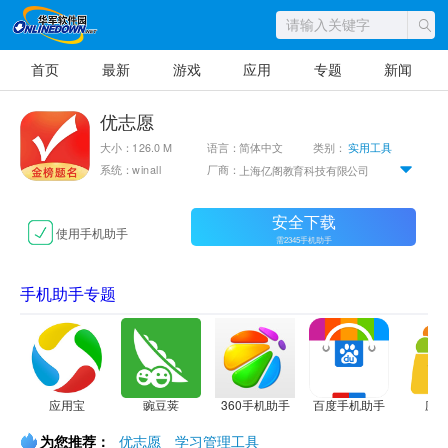
首页
最新
游戏
应用
专题
新闻
优志愿
大小：126.0 M
语言：简体中文
类别：
实用工具
系统：winall
厂商：
上海亿阁教育科技有限公司
安全下载
使用手机助手
需2345手机助手
手机助手专题
应用宝
豌豆荚
360手机助手
百度手机助手
应
为您推荐：
优志愿
学习管理工具