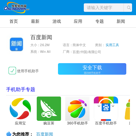
首页
最新
游戏
应用
专题
新闻
百度新闻
大小：26.2M
语言：简体中文
类别：
实用工具
系统：Win All
厂商：
百度(中国)有限公司
安全下载
使用手机助手
需2345手机助手
手机助手专题
应用宝
豌豆荚
360手机助手
百度手机助手
应
为您推荐：
百度新闻