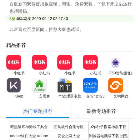
百度新闻安装使用很流畅，谢谢。免费安装，下载下来之后运行
也很顺畅。
3楼
华军网友
2020-09-12 02:47:43
非常喜欢百度新闻，推荐大家也试试。
精品推荐
小红书
小红书
小红书
小红书
360智能摄像头
Keep
安居客
mt管理器电脑版
交管12123
光鸭网盘
热门专题推荐
最新专题推荐
暗黑破坏神游戏工具合
团购软件合集专区
p2p种子搜索神器下载-
adobe软件大全-adobe
安全上网大全
浏览器电脑版下载-浏览
集
P2P种子搜索神器专题