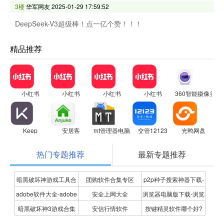
3楼
华军网友
2025-01-29 17:59:52
DeepSeek-V3超级棒！点一亿个赞！！！
精品推荐
小红书
小红书
小红书
小红书
360智能摄像头
Keep
安居客
mt管理器电脑版
交管12123
光鸭网盘
热门专题推荐
最新专题推荐
暗黑破坏神游戏工具合
团购软件合集专区
p2p种子搜索神器下载-
adobe软件大全-adobe
安全上网大全
浏览器电脑版下载-浏览
集
P2P种子搜索神器专题
暗黑破坏神3游戏合集
安信行情软件
按键精灵软件哪个好?
全系列软件下载-adobe
器下载合集
按键精灵软件合集
软件下载