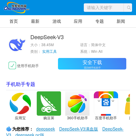
首页
最新
游戏
应用
专题
新闻
DeepSeek-V3
大小：38.45M
语言：简体中文
类别：
实用工具
系统：Win All
安全下载
使用手机助手
需2345手机助手
手机助手专题
应用宝
豌豆荚
360手机助手
百度手机助手
应
为您推荐：
deepseek
DeepSeek-V3满血版
DeepSeek-
V3
deepseek pc版