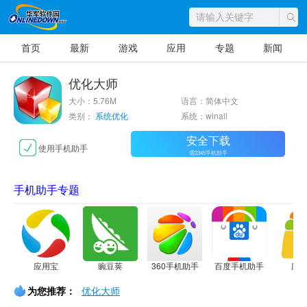
首页
最新
游戏
应用
专题
新闻
优化大师
大小：5.76M
语言：简体中文
类别：
系统优化
系统：winall
安全下载
使用手机助手
需2345手机助手
手机助手专题
应用宝
豌豆荚
360手机助手
百度手机助手
应
为您推荐：
优化大师