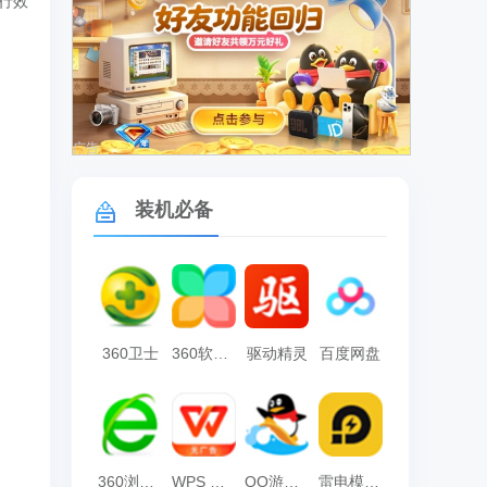
行效
广告
装机必备
360卫士
360软件管家
驱动精灵
百度网盘
360浏览器
WPS Office
QQ游戏大厅
雷电模拟器