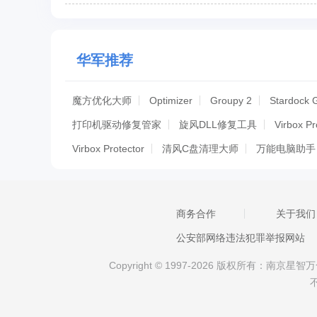
华军推荐
魔方优化大师
Optimizer
Groupy 2
Stardock 
打印机驱动修复管家
旋风DLL修复工具
Virbox Pr
Virbox Protector
清风C盘清理大师
万能电脑助手
全能王C盘清理
Dism++单文件完整版
windows
Windows 11 Manager(Win11系统优化工具)
Soph
商务合作
关于我们
云骑士装机大师
NTFS文件连接扩展配置工具
VM
公安部网络违法犯罪举报网站
Windows XP Updater
英特尔XTU
power copy
Copyright © 1997-2026 版权所有：南
Windbg蓝屏分析修复工具
HP Support Assistant
加速人生
RWEverything(电脑信息查看软件)64位