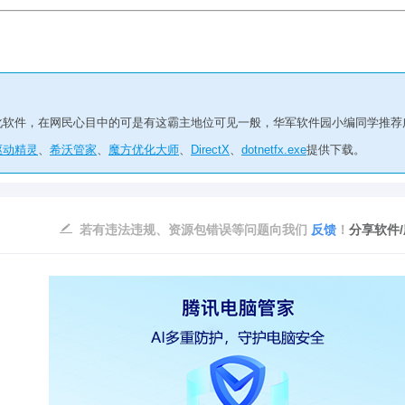
化软件，在网民心目中的可是有这霸主地位可见一般，华军软件园小编同学推荐
驱动精灵
、
希沃管家
、
魔方优化大师
、
DirectX
、
dotnetfx.exe
提供下载。
若有违法违规、资源包错误等问题向我们
反馈
！
分享软件