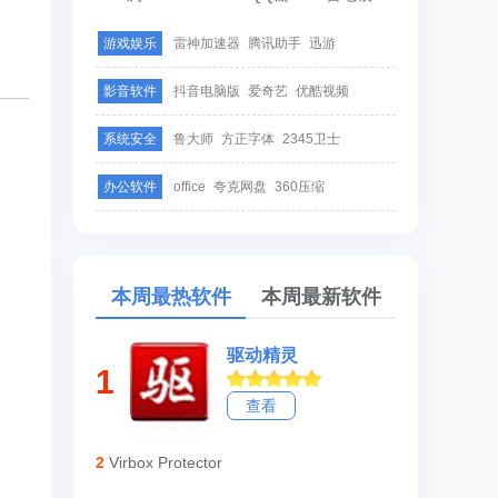
游戏娱乐
雷神加速器
腾讯助手
迅游
影音软件
抖音电脑版
爱奇艺
优酷视频
系统安全
鲁大师
方正字体
2345卫士
办公软件
office
夸克网盘
360压缩
本周最热软件
本周最新软件
驱动精灵
1
查看
2
Virbox Protector