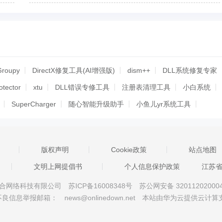
51单片机项目的方法
Groupy
DirectX修复工具(AI增强版)
dism++
DLL系统修复专家
otector
xtu
DLL错误专修工具
注册表清理工具
小白系统
SuperCharger
随心智能升级助手
小鱼儿yr系统工具
系统灯
PowerToys(微软小工具)
explorer恢复器
iApp (系统优化工具)绿色中文版
Nvidia GeForce Experience
版权声明
Cookie政策
站点地图
ware ThinApp
软媒美化大师
开机小助手
Win11升级助手
文明上网提倡书
个人信息保护政策
江苏
360换机助手
toolbox
超级终端 官方最新版
京星智万合网络科技有限公司
苏ICP备16008348号
苏公网安备 32011202000
杀进程
Windows10Upgrade
红蜘蛛5
UASP
dism
不良信息举报邮箱：
news@onlinedown.net
本站由华为云提供云计算
微软升级助手