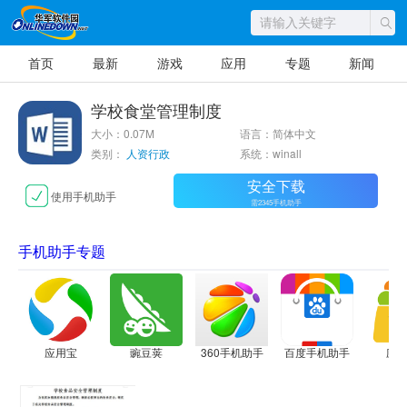
首页
最新
游戏
应用
专题
新闻
学校食堂管理制度
大小：0.07M
语言：简体中文
类别：
人资行政
系统：winall
安全下载
使用手机助手
需2345手机助手
手机助手专题
应用宝
豌豆荚
360手机助手
百度手机助手
应