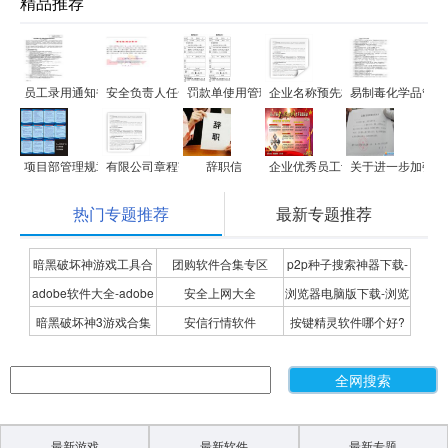
精品推荐
员工录用通知书(offer letter)
安全负责人任命书范文
罚款单使用管理办法
企业名称预先核准通知书
易制毒化学品管理
项目部管理规章制度
有限公司章程范文
辞职信
企业优秀员工评选标准细则
关于进一步加强车
热门专题推荐
最新专题推荐
暗黑破坏神游戏工具合
团购软件合集专区
p2p种子搜索神器下载-
adobe软件大全-adobe
安全上网大全
浏览器电脑版下载-浏览
集
P2P种子搜索神器专题
暗黑破坏神3游戏合集
安信行情软件
按键精灵软件哪个好?
全系列软件下载-adobe
器下载合集
按键精灵软件合集
软件下载
最新游戏
最新软件
最新专题