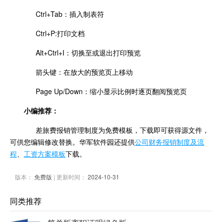
Ctrl+Tab：插入制表符
Ctrl+P:打印文档
Alt+Ctrl+I：切换至或退出打印预览
箭头键：在放大的预览页上移动
Page Up/Down：缩小显示比例时逐页翻阅预览页
小编推荐：
差旅费报销管理制度为免费模板，下载即可获得源文件，
可供您编辑修改替换。华军软件园还提供
公司财务报销制度及流
程
、
工资方案模板
下载。
版本：
免费版
| 更新时间：
2024-10-31
同类推荐