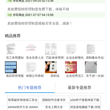
2楼
华军网友
2021-09-25 02:13:36
差旅费报销管理制度免费下载，体验不错
3楼
华军网友
2021-07-07 04:13:56
差旅费报销管理制度模板非常全面，感谢！
精品推荐
员工录用通知书(offer letter)
安全负责人任命书范文
罚款单使用管理办法
企业名称预先核准通知书
易制毒化学品管理
项目部管理规章制度
有限公司章程范文
辞职信
企业优秀员工评选标准细则
关于进一步加强车
热门专题推荐
最新专题推荐
暗黑破坏神游戏工具合
团购软件合集专区
p2p种子搜索神器下载-
adobe软件大全-adobe
安全上网大全
浏览器电脑版下载-浏览
集
P2P种子搜索神器专题