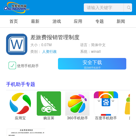
首页
最新
游戏
应用
专题
新闻
差旅费报销管理制度
大小：0.07M
语言：简体中文
类别：
人资行政
系统：winall
安全下载
使用手机助手
需2345手机助手
手机助手专题
应用宝
豌豆荚
360手机助手
百度手机助手
应