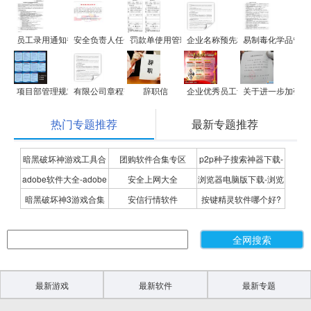
员工录用通知书(offer letter)
安全负责人任命书范文
罚款单使用管理办法
企业名称预先核准通知书
易制毒化学品管理
项目部管理规章制度
有限公司章程范文
辞职信
企业优秀员工评选标准细则
关于进一步加强车
热门专题推荐
最新专题推荐
暗黑破坏神游戏工具合
团购软件合集专区
p2p种子搜索神器下载-
adobe软件大全-adobe
安全上网大全
浏览器电脑版下载-浏览
集
P2P种子搜索神器专题
暗黑破坏神3游戏合集
安信行情软件
按键精灵软件哪个好?
全系列软件下载-adobe
器下载合集
按键精灵软件合集
软件下载
最新游戏
最新软件
最新专题