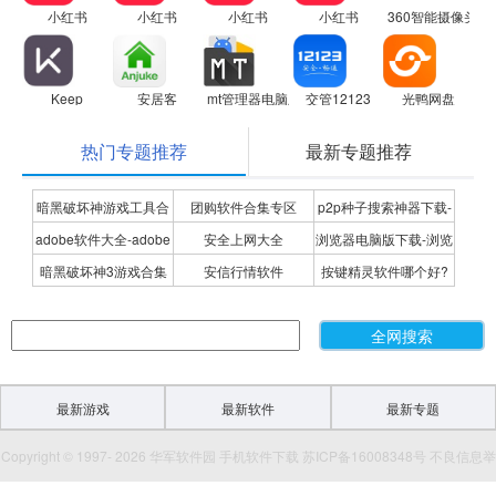
小红书
小红书
小红书
小红书
360智能摄像头
Keep
安居客
mt管理器电脑版
交管12123
光鸭网盘
热门专题推荐
最新专题推荐
暗黑破坏神游戏工具合
团购软件合集专区
p2p种子搜索神器下载-
adobe软件大全-adobe
安全上网大全
浏览器电脑版下载-浏览
集
P2P种子搜索神器专题
暗黑破坏神3游戏合集
安信行情软件
按键精灵软件哪个好?
全系列软件下载-adobe
器下载合集
按键精灵软件合集
软件下载
最新游戏
最新软件
最新专题
Copyright © 1997- 2026 华军软件园 手机软件下载 苏ICP备16008348号 不良信息举