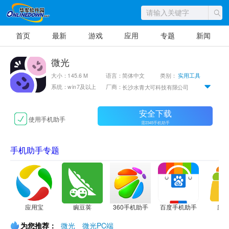
首页
最新
游戏
应用
专题
新闻
微光
大小：145.6 M
语言：简体中文
类别：
实用工具
系统：win7及以上
厂商：
长沙水青大可科技有限公司
安全下载
使用手机助手
需2345手机助手
手机助手专题
应用宝
豌豆荚
360手机助手
百度手机助手
应
为您推荐：
微光
微光PC端