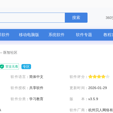
搜索
36
果软件
移动电脑版
系统软件
软件专题
教程
—
医智社区
专区
软件语言
：
简体中文
软件评分
：
软件授权
：
共享软件
更新时间
：
2026-01-29
软件分类
：
学习教育
版本
：
v3.5.9
A
软件厂商
：
杭州贝人网络有