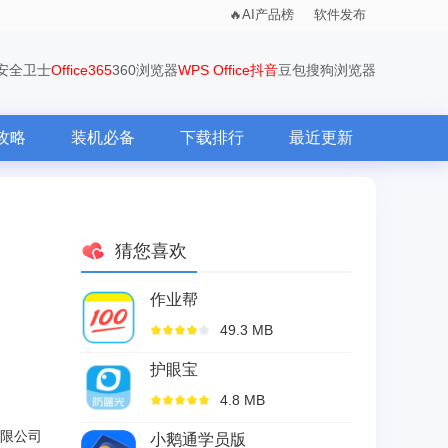
AI产品榜
软件发布
0安全卫士
Office365
360浏览器
WPS Office
抖音
豆包
搜狗浏览器
攻略
装机必备
下载排行
最近更新
猜您喜欢
作业帮
49.3 MB
护眼宝
4.8 MB
限公司
小鹅通学员版