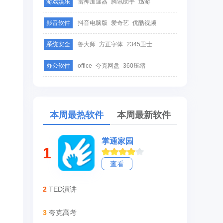
游戏娱乐
雷神加速器
腾讯助手
迅游
影音软件
抖音电脑版
爱奇艺
优酷视频
系统安全
鲁大师
方正字体
2345卫士
办公软件
office
夸克网盘
360压缩
本周最热软件
本周最新软件
掌通家园
1
查看
2
TED演讲
3
夸克高考