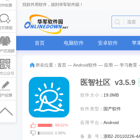
找软件用软件，就到华军软件园！
迅雷
首页
电脑软件
安卓软件
苹
所在位置：
首页
—
Android软件
—
应用
—
学习教育
医智社区 v3.5.9
软件大小
：
19.0MB
软件类型
：
国产软件
应用平台
：
Android
99.02%
0.98%
备案号
：
浙B2-20110226-4