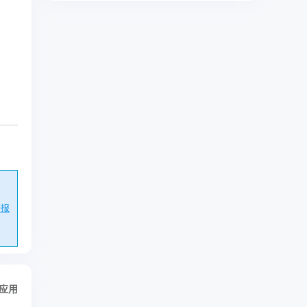
研报
/应用