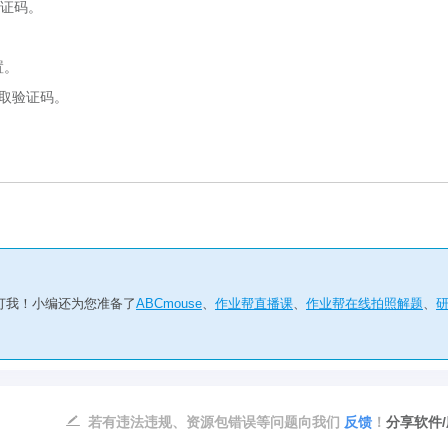
验证码。
置。
获取验证码。
打我！小编还为您准备了
ABCmouse
、
作业帮直播课
、
作业帮在线拍照解题
、
若有违法违规、资源包错误等问题向我们
反馈
！
分享软件