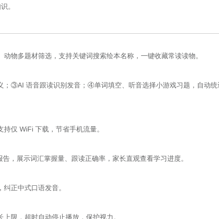
知识。
、动物多题材筛选，支持关键词搜索绘本名称，一键收藏常读读物。
；③AI 语音跟读识别发音；④单词填空、听音选择小游戏习题，自动统
仅 WiFi 下载，节省手机流量。
读报告，展示词汇掌握量、跟读正确率，家长直观查看学习进度。
，纠正中式口语发音。
长上限，超时自动停止播放，保护视力。