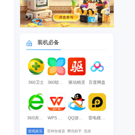
广告
装机必备
360卫士
360软件管家
驱动精灵
百度网盘
360浏览器
WPS Office
QQ游戏大厅
雷电模拟器
游戏娱乐
雷神加速器
腾讯助手
迅游