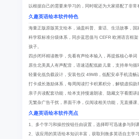
以根据自己的需要来学习的，同时呢还为大家搭配了非常有
久趣英语绘本软件特色
海量正版原版英文绘本，涵盖科普、童话、生活故事，国
科学双标准分级体系，同步蓝思值与 CEFR 欧洲语言框架
孩子。
四步闭环精读教学，先看有声绘本输入，再提炼核心单词，
原生北美真人有声配音，语速适配低龄儿童，支持单句循
轻量化低负载设计，安装包仅 49MB，低配安卓手机流
打卡成长激励体系，每周阅读打卡积累积分，解锁虚拟勋
亲子共读配套功能，绘本支持慢速朗读、隐藏文字看图讲
无繁杂广告干扰，界面干净，仅阅读相关功能，无直播课
久趣英语绘本软件亮点
1、多个学习和操控按钮任由设置，选择即可迅速参与到课
2、该应用的英语绘本知识丰富，获取到衡多英语自主学