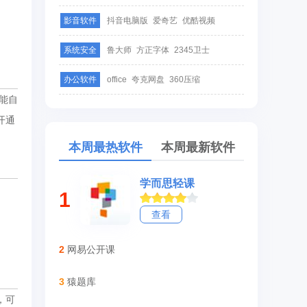
影音软件
抖音电脑版
爱奇艺
优酷视频
系统安全
鲁大师
方正字体
2345卫士
办公软件
office
夸克网盘
360压缩
能自
开通
本周最热软件
本周最新软件
学而思轻课
1
查看
2
网易公开课
3
猿题库
，可