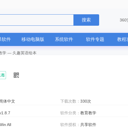
搜索
36
果软件
移动电脑版
系统软件
软件专题
教程
教学
—
久趣英语绘本
简体中文
下载次数：
330次
v1.8.7
软件分类：
教育教学
Win All
软件授权：
共享软件