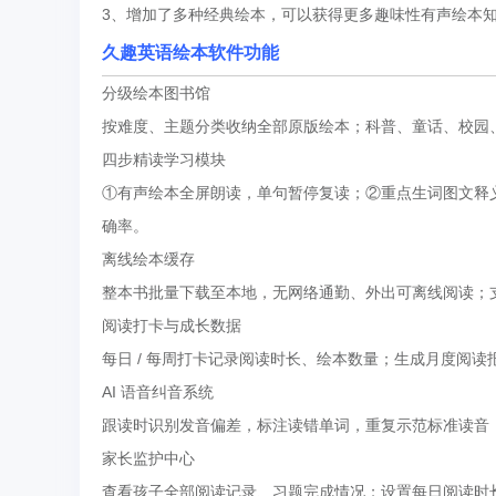
3、增加了多种经典绘本，可以获得更多趣味性有声绘本
久趣英语绘本软件功能
分级绘本图书馆
按难度、主题分类收纳全部原版绘本；科普、童话、校园
四步精读学习模块
①有声绘本全屏朗读，单句暂停复读；②重点生词图文释义
确率。
离线绘本缓存
整本书批量下载至本地，无网络通勤、外出可离线阅读；支持
阅读打卡与成长数据
每日 / 每周打卡记录阅读时长、绘本数量；生成月度阅
AI 语音纠音系统
跟读时识别发音偏差，标注读错单词，重复示范标准读音
家长监护中心
查看孩子全部阅读记录、习题完成情况；设置每日阅读时