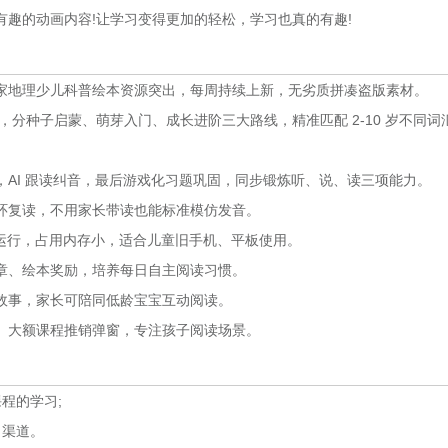
趣的动画内容!让学习变得更加的轻松，学习也真的有趣!
家地理少儿科普绘本资源突出，每周持续上新，无劣质拼凑盗版素材。
，分种子启蒙、萌芽入门、成长进阶三大路线，精准匹配 2-10 岁不同词
AI 跟读纠音，最后游戏化习题巩固，同步锻炼听、说、读三项能力。
环复读，不用家长带读也能标准模仿发音。
畅运行，占用内存小，适合儿童旧手机、平板使用。
章、绘本奖励，培养每日自主阅读习惯。
故事，家长可陪同低龄宝宝互动阅读。
、大额课程推销弹窗，专注孩子阅读场景。
程的学习;
习渠道。