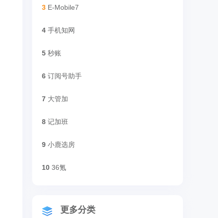
3
E-Mobile7
4
手机知网
5
秒账
6
订阅号助手
7
大管加
8
记加班
9
小鹿选房
10
36氪
更多分类