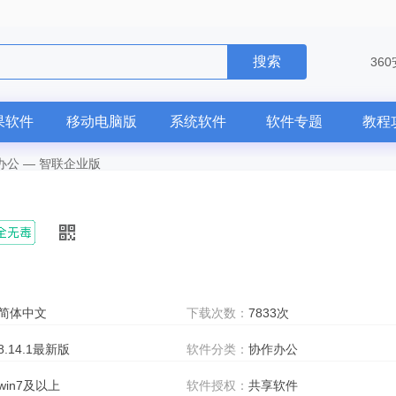
搜索
36
果软件
移动电脑版
系统软件
软件专题
教程
办公
—
智联企业版
简体中文
下载次数：
7833次
8.14.1最新版
软件分类：
协作办公
win7及以上
软件授权：
共享软件