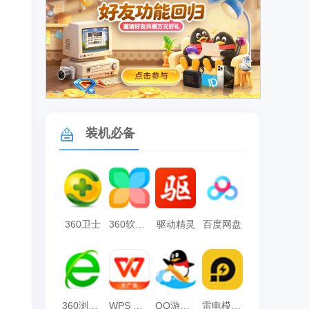
广告
装机必备
360卫士
360软件管家
驱动精灵
百度网盘
360浏览器
WPS Office
QQ游戏大厅
雷电模拟器