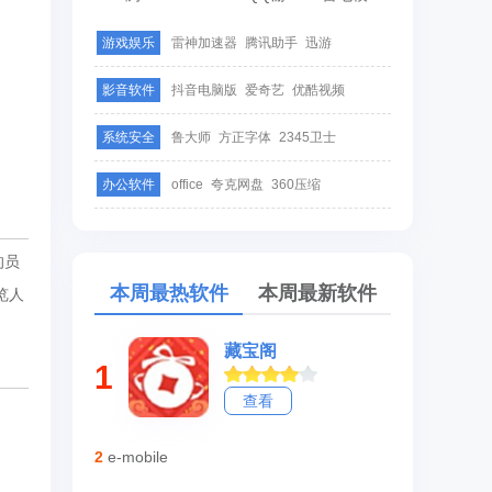
游戏娱乐
雷神加速器
腾讯助手
迅游
影音软件
抖音电脑版
爱奇艺
优酷视频
系统安全
鲁大师
方正字体
2345卫士
办公软件
office
夸克网盘
360压缩
的员
本周最热软件
本周最新软件
览人
藏宝阁
1
查看
2
e-mobile