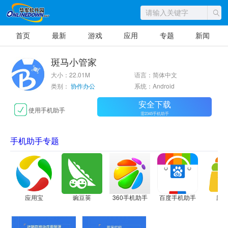
首页
最新
游戏
应用
专题
新闻
斑马小管家
大小：22.01M
语言：简体中文
类别：
协作办公
系统：Android
安全下载
使用手机助手
需2345手机助手
手机助手专题
应用宝
豌豆荚
360手机助手
百度手机助手
应