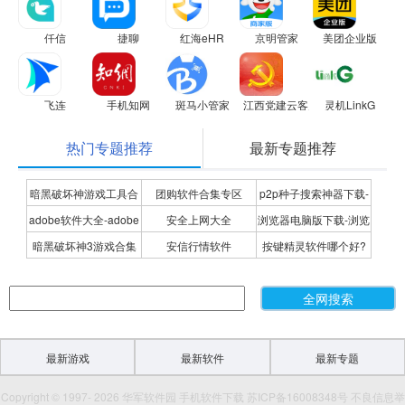
仟信
捷聊
红海eHR
京明管家
美团企业版
飞连
手机知网
斑马小管家
江西党建云客户端
灵机LinkG
热门专题推荐
最新专题推荐
暗黑破坏神游戏工具合
团购软件合集专区
p2p种子搜索神器下载-
adobe软件大全-adobe
安全上网大全
浏览器电脑版下载-浏览
集
P2P种子搜索神器专题
暗黑破坏神3游戏合集
安信行情软件
按键精灵软件哪个好?
全系列软件下载-adobe
器下载合集
按键精灵软件合集
软件下载
最新游戏
最新软件
最新专题
Copyright © 1997- 2026 华军软件园 手机软件下载 苏ICP备16008348号 不良信息举