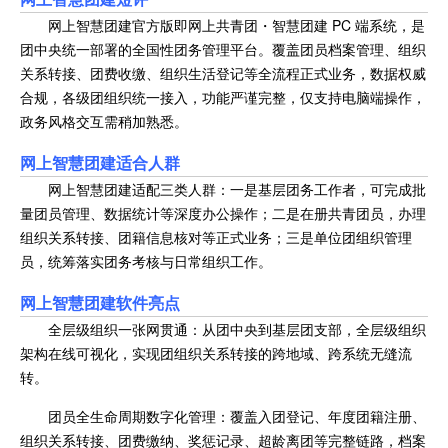
网上智慧团建官方版即网上共青团・智慧团建 PC 端系统，是
团中央统一部署的全国性团务管理平台。覆盖团员档案管理、组织
关系转接、团费收缴、组织生活登记等全流程正式业务，数据权威
合规，各级团组织统一接入，功能严谨完整，仅支持电脑端操作，
政务风格交互需稍加熟悉。
网上智慧团建
适合人群
网上智慧团建适配三类人群：一是基层团务工作者，可完成批
量团员管理、数据统计等深度办公操作；二是在册共青团员，办理
组织关系转接、团籍信息核对等正式业务；三是单位团组织管理
员，统筹落实团务考核与日常组织工作。
网上智慧团建
软件亮点
全层级组织一张网贯通：从团中央到基层团支部，全层级组织
架构在线可视化，实现团组织关系转接的跨地域、跨系统无缝流
转。
团员全生命周期数字化管理：覆盖入团登记、年度团籍注册、
组织关系转接、团费缴纳、奖惩记录、超龄离团等完整链路，档案