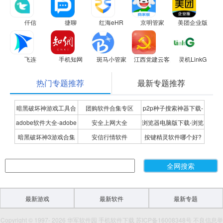
仟信
捷聊
红海eHR
京明管家
美团企业版
飞连
手机知网
斑马小管家
江西党建云客户端
灵机LinkG
热门专题推荐
最新专题推荐
暗黑破坏神游戏工具合
团购软件合集专区
p2p种子搜索神器下载-
adobe软件大全-adobe
安全上网大全
浏览器电脑版下载-浏览
集
P2P种子搜索神器专题
暗黑破坏神3游戏合集
安信行情软件
按键精灵软件哪个好?
全系列软件下载-adobe
器下载合集
按键精灵软件合集
软件下载
最新游戏
最新软件
最新专题
Copyright © 1997- 2026 华军软件园 手机软件下载 苏ICP备16008348号 不良信息举