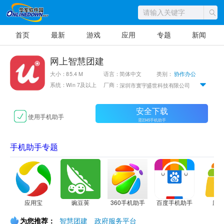
首页
最新
游戏
应用
专题
新闻
网上智慧团建
大小：85.4 M
语言：简体中文
类别：
协作办公
系统：Win 7及以上
厂商：
深圳市寰宇盛世科技有限公司
安全下载
使用手机助手
需2345手机助手
手机助手专题
应用宝
豌豆荚
360手机助手
百度手机助手
应
为您推荐：
智慧团建
政府服务平台