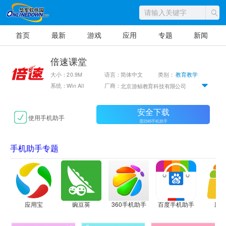
首页
最新
游戏
应用
专题
新闻
倍速课堂
大小：20.9M
语言：简体中文
类别：
教育教学
系统：Win All
厂商：
北京游鲸教育科技有限公司
安全下载
使用手机助手
需2345手机助手
手机助手专题
应用宝
豌豆荚
360手机助手
百度手机助手
应