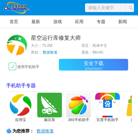
首页
最新
游戏
应用
专题
新闻
星空运行库修复大师
大小：75.2M
语言：简体中文
类别：
数据恢复
系统：WinAll
安全下载
使用手机助手
需2345手机助手
手机助手专题
应用宝
豌豆荚
360手机助手
百度手机助手
应
为您推荐：
数据恢复