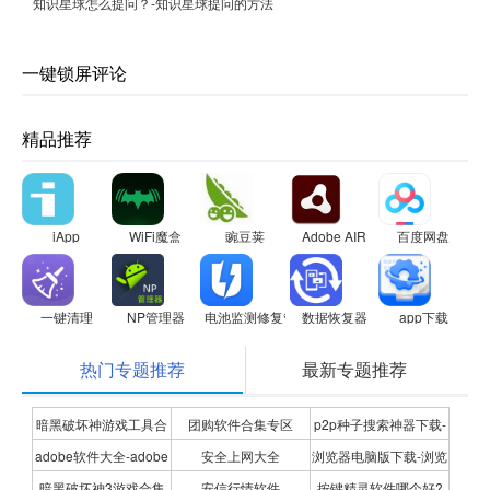
知识星球怎么提问？-知识星球提问的方法
一键锁屏评论
精品推荐
iApp
WiFi魔盒
豌豆荚
Adobe AIR
百度网盘
一键清理
NP管理器
电池监测修复管家
数据恢复器
app下载
热门专题推荐
最新专题推荐
暗黑破坏神游戏工具合
团购软件合集专区
p2p种子搜索神器下载-
adobe软件大全-adobe
安全上网大全
浏览器电脑版下载-浏览
集
P2P种子搜索神器专题
暗黑破坏神3游戏合集
安信行情软件
按键精灵软件哪个好?
全系列软件下载-adobe
器下载合集