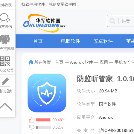
找软件用软件，就到华军软件园！
抖音
首页
电脑软件
安卓软件
苹
所在位置：
首页
—
Android软件
—
应用
—
手机安全
防监听管家 1.0.1
软件大小
：
20.94 MB
软件类型
：
国产软件
应用平台
：
Android
99.48%
0.52%
备案号
：
沪ICP备20019851