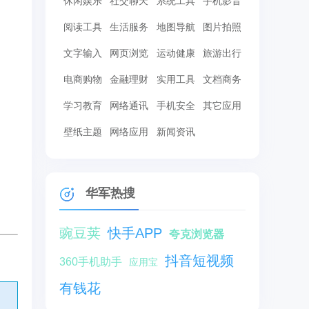
休闲娱乐
社交聊天
系统工具
手机影音
阅读工具
生活服务
地图导航
图片拍照
文字输入
网页浏览
运动健康
旅游出行
电商购物
金融理财
实用工具
文档商务
学习教育
网络通讯
手机安全
其它应用
壁纸主题
网络应用
新闻资讯
华军热搜
豌豆荚
快手APP
夸克浏览器
抖音短视频
360手机助手
应用宝
有钱花