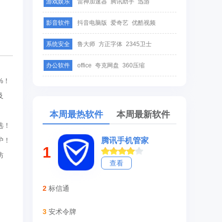
游戏娱乐
雷神加速器
腾讯助手
迅游
影音软件
抖音电脑版
爱奇艺
优酷视频
系统安全
鲁大师
方正字体
2345卫士
办公软件
office
夸克网盘
360压缩
%！
及
本周最热软件
本周最新软件
选！
护！
腾讯手机管家
1
防
查看
2
标信通
3
安术令牌