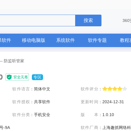
搜索
36
果软件
移动电脑版
系统软件
软件专题
教程
—
防监听管家
0
专区
软件语言
：
简体中文
软件评分
：
软件授权
：
共享软件
更新时间
：
2024-12-31
软件分类
：
手机安全
版本
：
1.0.10
号-9A
软件厂商
：