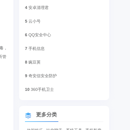
4
安卓清理君
5
云小号
6
QQ安全中心
毒，
7
手机信息
听管
8
豌豆荚
9
奇安信安全防护
10
360手机卫士
更多分类