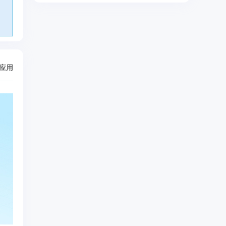
、
/应用