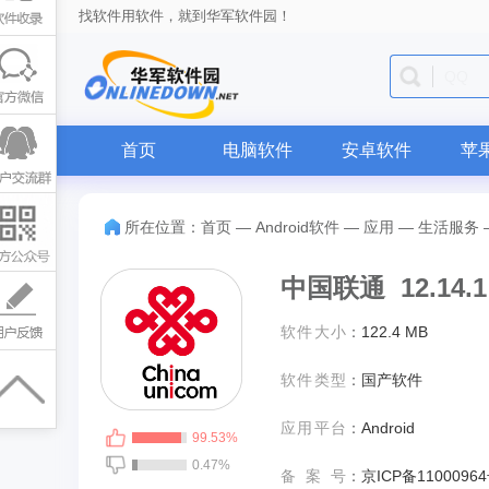
找软件用软件，就到华军软件园！
迅雷
首页
电脑软件
安卓软件
苹
所在位置：
首页
—
Android软件
—
应用
—
生活服务
中国联通 12.14.1
软件大小
：
122.4 MB
软件类型
：
国产软件
应用平台
：
Android
99.53%
0.47%
备案号
：
京ICP备11000964