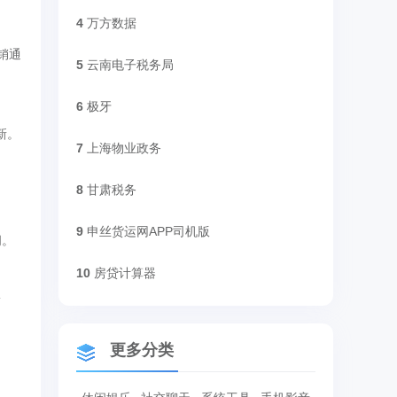
4
万方数据
销通
5
云南电子税务局
6
极牙
新。
7
上海物业政务
。
8
甘肃税务
9
申丝货运网APP司机版
间。
10
房贷计算器
权
更多分类