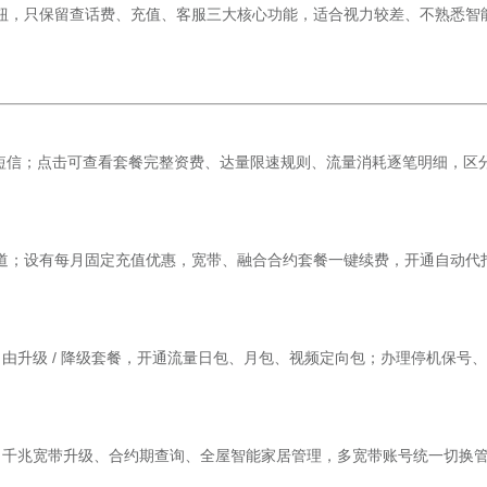
钮，只保留查话费、充值、客服三大核心功能，适合视力较差、不熟悉智
音短信；点击可查看套餐完整资费、达量限速规则、流量消耗逐笔明细，区
道；设有每月固定充值优惠，宽带、融合合约套餐一键续费，开通自动代
卡；自由升级 / 降级套餐，开通流量日包、月包、视频定向包；办理停机保号
卡顿；千兆宽带升级、合约期查询、全屋智能家居管理，多宽带账号统一切换