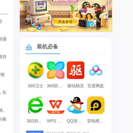
业
广告
转缴
装机必备
用存
需致
360卫士
360软件管家
驱动精灵
百度网盘
，长
账。
与账
360浏览器
WPS Office
QQ游戏大厅
雷电模拟器