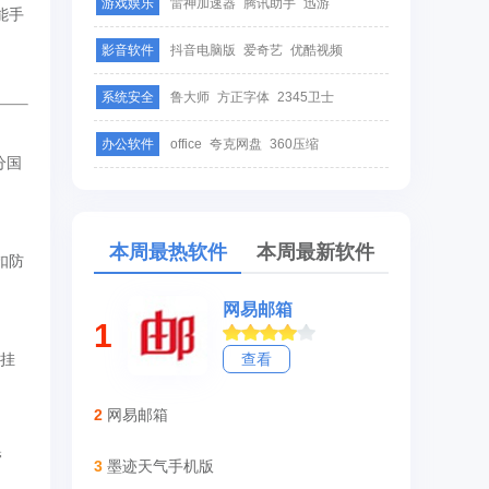
游戏娱乐
雷神加速器
腾讯助手
迅游
能手
影音软件
抖音电脑版
爱奇艺
优酷视频
系统安全
鲁大师
方正字体
2345卫士
办公软件
office
夸克网盘
360压缩
分国
本周最热软件
本周最新软件
扣防
网易邮箱
1
、挂
查看
2
网易邮箱
管
3
墨迹天气手机版