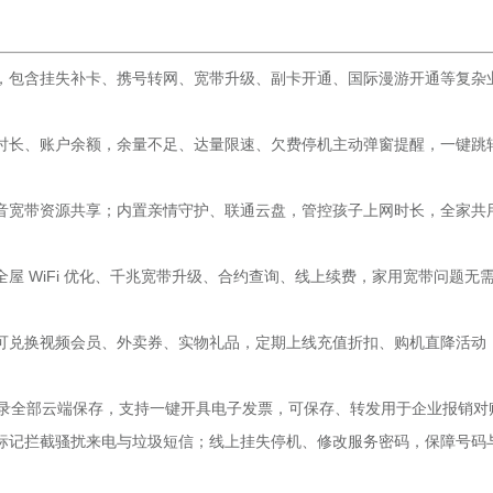
，包含挂失补卡、携号转网、宽带升级、副卡开通、国际漫游开通等复杂
时长、账户余额，余量不足、达量限速、欠费停机主动弹窗提醒，一键跳
音宽带资源共享；内置亲情守护、联通云盘，管控孩子上网时长，全家共
屋 WiFi 优化、千兆宽带升级、合约查询、线上续费，家用宽带问题无
可兑换视频会员、外卖券、实物礼品，定期上线充值折扣、购机直降活动
记录全部云端保存，支持一键开具电子发票，可保存、转发用于企业报销对
标记拦截骚扰来电与垃圾短信；线上挂失停机、修改服务密码，保障号码