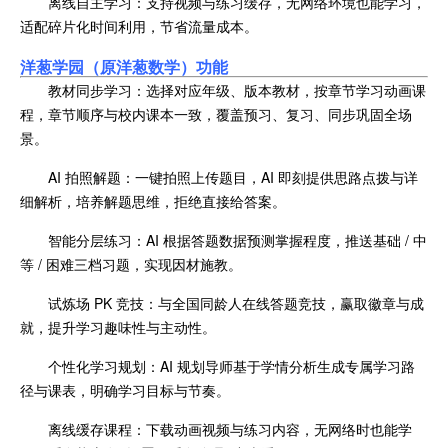
离线自主学习：支持视频与练习缓存，无网络环境也能学习，
适配碎片化时间利用，节省流量成本。
洋葱学园（原洋葱数学
）功能
教材同步学习：选择对应年级、版本教材，按章节学习动画课
程，章节顺序与校内课本一致，覆盖预习、复习、同步巩固全场
景。
AI 拍照解题：一键拍照上传题目，AI 即刻提供思路点拨与详
细解析，培养解题思维，拒绝直接给答案。
智能分层练习：AI 根据答题数据预测掌握程度，推送基础 / 中
等 / 困难三档习题，实现因材施教。
试炼场 PK 竞技：与全国同龄人在线答题竞技，赢取徽章与成
就，提升学习趣味性与主动性。
个性化学习规划：AI 规划导师基于学情分析生成专属学习路
径与课表，明确学习目标与节奏。
离线缓存课程：下载动画视频与练习内容，无网络时也能学