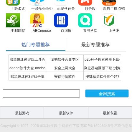
儿歌多多
一起作业学生端
心灵伙伴云
好分数
科目二模拟驾驶学
中邮网院
ABCmouse
百词斩
青书学堂
上学吧
热门专题推荐
最新专题推荐
暗黑破坏神游戏工具合
团购软件合集专区
p2p种子搜索神器下载-
adobe软件大全-adobe
安全上网大全
浏览器电脑版下载-浏览
集
P2P种子搜索神器专题
暗黑破坏神3游戏合集
安信行情软件
按键精灵软件哪个好?
全系列软件下载-adobe
器下载合集
按键精灵软件合集
软件下载
最新游戏
最新软件
最新专题
Copyright © 1997- 2026 华军软件园 手机软件下载 苏ICP备16008348号 不良信息举