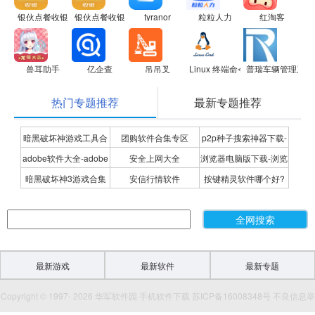
银伙点餐收银
银伙点餐收银
tyranor
粒粒人力
红淘客
兽耳助手
亿企查
吊吊叉
Linux 终端命令行
普瑞车辆管理系统
热门专题推荐
最新专题推荐
暗黑破坏神游戏工具合
团购软件合集专区
p2p种子搜索神器下载-
adobe软件大全-adobe
安全上网大全
浏览器电脑版下载-浏览
集
P2P种子搜索神器专题
暗黑破坏神3游戏合集
安信行情软件
按键精灵软件哪个好?
全系列软件下载-adobe
器下载合集
按键精灵软件合集
软件下载
最新游戏
最新软件
最新专题
Copyright © 1997- 2026 华军软件园 手机软件下载 苏ICP备16008348号 不良信息举