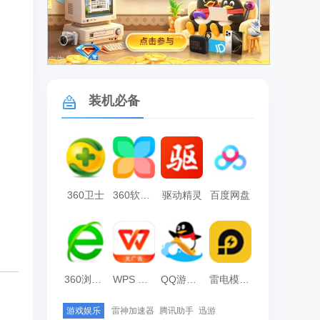
广告
装机必备
360卫士
360软件管家
驱动精灵
百度网盘
360浏览器
WPS Office
QQ游戏大厅
雷电模拟器
游戏娱乐
雷神加速器
腾讯助手
迅游