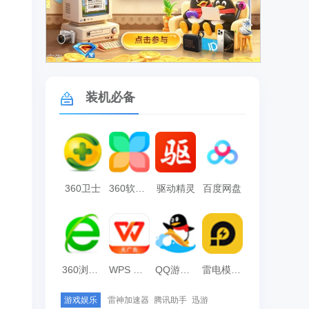
广告
装机必备
360卫士
360软件管家
驱动精灵
百度网盘
360浏览器
WPS Office
QQ游戏大厅
雷电模拟器
游戏娱乐
雷神加速器
腾讯助手
迅游