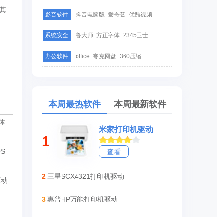
其
影音软件
抖音电脑版
爱奇艺
优酷视频
系统安全
鲁大师
方正字体
2345卫士
办公软件
office
夸克网盘
360压缩
本周最热软件
本周最新软件
一体
米家打印机驱动
容
1
S
查看
2
三星SCX4321打印机驱动
驱动
3
惠普HP万能打印机驱动