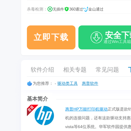
杀毒检测：
无插件
360通过
金山通过
安全下
立即下载
通过Win工具
软件介绍
相关专题
常见问题
为您推荐：
-
驱动类工具
惠普软件
基本简介
惠普HP万能打印机驱动
正式版是款
机的连接问题，还有这款驱动支持惠普
vista等64位系统。华军软件园