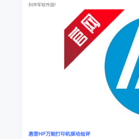
到华军软件园!
惠普HP万能打印机驱动
短评