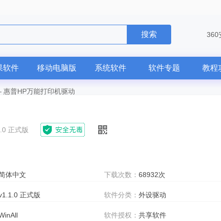
搜索
36
果软件
移动电脑版
系统软件
软件专题
教程
—
惠普HP万能打印机驱动
1.0 正式版
简体中文
下载次数：
68932次
v1.1.0 正式版
软件分类：
外设驱动
WinAll
软件授权：
共享软件