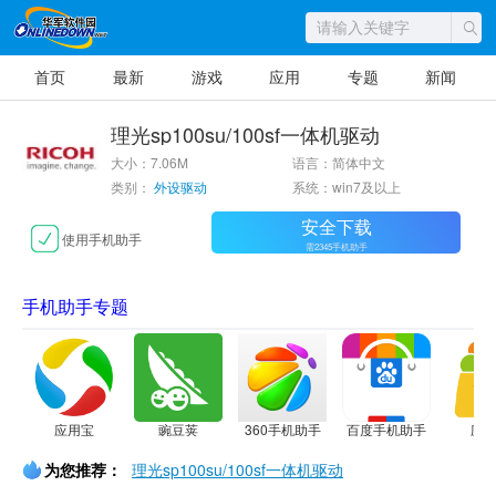
首页
最新
游戏
应用
专题
新闻
理光sp100su/100sf一体机驱动
大小：7.06M
语言：简体中文
类别：
外设驱动
系统：win7及以上
安全下载
使用手机助手
需2345手机助手
手机助手专题
应用宝
豌豆荚
360手机助手
百度手机助手
应
为您推荐：
理光sp100su/100sf一体机驱动