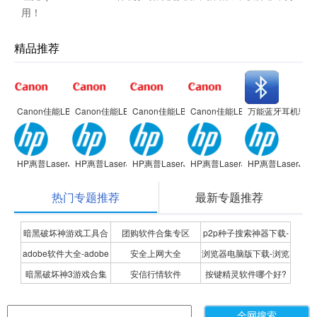
用！
精品推荐
Canon佳能LBP2900 激光打印机驱动
Canon佳能LBP2900 激光打印机驱动
Canon佳能LBP2900 激光打印机驱动
Canon佳能LBP2900 激光打印
万能蓝牙耳机驱动
HP惠普LaserJet 1020 Plus打印机
HP惠普LaserJet 1020 Plus打印机
HP惠普LaserJet 1020 Plus打印机
HP惠普LaserJet 1020 Plus打印
HP惠普LaserJet 
热门专题推荐
最新专题推荐
暗黑破坏神游戏工具合
团购软件合集专区
p2p种子搜索神器下载-
adobe软件大全-adobe
安全上网大全
浏览器电脑版下载-浏览
集
P2P种子搜索神器专题
暗黑破坏神3游戏合集
安信行情软件
按键精灵软件哪个好?
全系列软件下载-adobe
器下载合集
按键精灵软件合集
软件下载