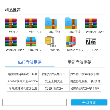
精品推荐
WinRAR
WinRAR
360压缩
360压缩
WinRAR(32 bit)
WinRAR(32 bit)
2345好压
WinZip
KuaiZip快压
7-Zip
热门专题推荐
最新专题推荐
暗黑破坏神游戏工具合
团购软件合集专区
p2p种子搜索神器下载-
adobe软件大全-adobe
安全上网大全
浏览器电脑版下载-浏览
集
P2P种子搜索神器专题
暗黑破坏神3游戏合集
安信行情软件
按键精灵软件哪个好?
全系列软件下载-adobe
器下载合集
按键精灵软件合集
软件下载