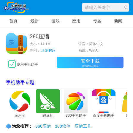
首页
最新
游戏
应用
专题
新闻
360压缩
大小：14.1M
语言：简体中文
类别：
压缩解压
系统：WinAll
安全下载
使用手机助手
需2345手机助手
手机助手专题
应用宝
豌豆荚
360手机助手
百度手机助手
应
为您推荐：
360压缩
360软件
压缩工具