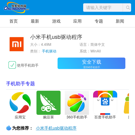
首页
最新
游戏
应用
专题
新闻
小米手机usb驱动程序
大小：4.49M
语言：简体中文
类别：
手机驱动
系统：WinAll
安全下载
使用手机助手
需2345手机助手
手机助手专题
应用宝
豌豆荚
360手机助手
百度手机助手
应
为您推荐：
小米手机usb驱动程序