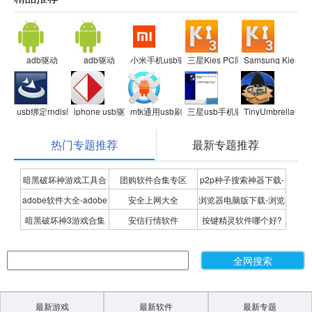
adb驱动
adb驱动
小米手机usb驱动程序
三星Kies PC同步工具
Samsung Kies
usb绑定rndis驱动
iphone usb驱动
mtk通用usb刷机驱动
三星usb手机驱动下载 SAMSUNG US
TinyUmbrella中
热门专题推荐
最新专题推荐
暗黑破坏神游戏工具合
团购软件合集专区
p2p种子搜索神器下载-
adobe软件大全-adobe
安全上网大全
浏览器电脑版下载-浏览
集
P2P种子搜索神器专题
暗黑破坏神3游戏合集
安信行情软件
按键精灵软件哪个好?
全系列软件下载-adobe
器下载合集
按键精灵软件合集
软件下载
最新游戏
最新软件
最新专题