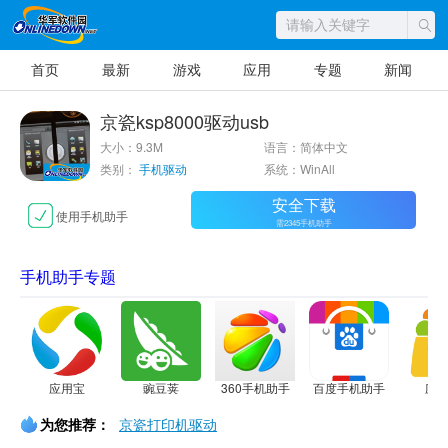
首页
最新
游戏
应用
专题
新闻
京瓷ksp8000驱动usb
大小：9.3M
语言：简体中文
类别：
手机驱动
系统：WinAll
安全下载
使用手机助手
需2345手机助手
手机助手专题
应用宝
豌豆荚
360手机助手
百度手机助手
应
为您推荐：
京瓷打印机驱动