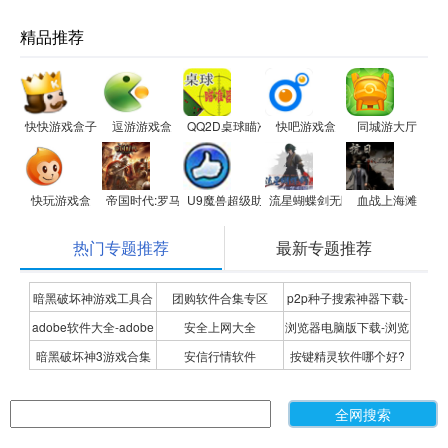
精品推荐
快快游戏盒子
逗游游戏盒
QQ2D桌球瞄准器
快吧游戏盒
同城游大厅
快玩游戏盒
帝国时代:罗马复兴
U9魔兽超级助手
流星蝴蝶剑无限气修改器
血战上海滩
热门专题推荐
最新专题推荐
暗黑破坏神游戏工具合
团购软件合集专区
p2p种子搜索神器下载-
adobe软件大全-adobe
安全上网大全
浏览器电脑版下载-浏览
集
P2P种子搜索神器专题
暗黑破坏神3游戏合集
安信行情软件
按键精灵软件哪个好?
全系列软件下载-adobe
器下载合集
按键精灵软件合集
软件下载