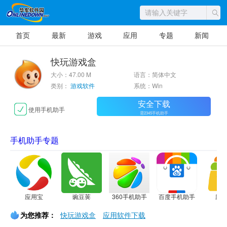
首页
最新
游戏
应用
专题
新闻
快玩游戏盒
大小：47.00 M
语言：简体中文
类别：
游戏软件
系统：Win
安全下载
使用手机助手
需2345手机助手
手机助手专题
应用宝
豌豆荚
360手机助手
百度手机助手
应
为您推荐：
快玩游戏盒
应用软件下载