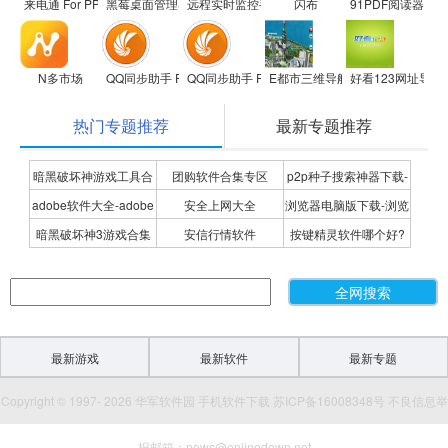
来电通 For PPC
黑莓桌面管理器
远程实时监控手机软件maply
闪布
91PDF阅读器For A
N多市场
QQ同步助手 For S60V3
QQ同步助手 For S60V5
E都市三维导航软件
好看123网址导航
热门专题推荐
最新专题推荐
暗黑破坏神游戏工具合
团购软件合集专区
p2p种子搜索神器下载-
adobe软件大全-adobe
安全上网大全
浏览器电脑版下载-浏览
集
P2P种子搜索神器专题
暗黑破坏神3游戏合集
安信行情软件
按键精灵软件哪个好?
全系列软件下载-adobe
器下载合集
按键精灵软件合集
软件下载
最新游戏
最新软件
最新专题
Copyright © 1997- 2026 华军软件园 手机软件下载 苏ICP备16008348号 不良信息举
报邮箱：news@onlinedown.net