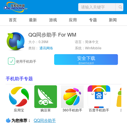
首页
最新
游戏
应用
专题
新闻
QQ同步助手 For WM
大小：0.39M
语言：简体中文
类别：
通讯网络
系统：WinMobile
安全下载
使用手机助手
需2345手机助手
手机助手专题
应用宝
豌豆荚
360手机助手
百度手机助手
应
为您推荐：
QQ同步助手