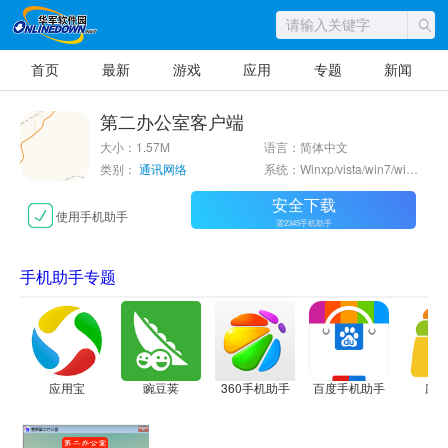
首页
最新
游戏
应用
专题
新闻
第二办公室客户端
大小：1.57M
语言：简体中文
类别：
通讯网络
系统：Winxp/vista/win7/win8/2000/2003
安全下载
使用手机助手
需2345手机助手
手机助手专题
应用宝
豌豆荚
360手机助手
百度手机助手
应