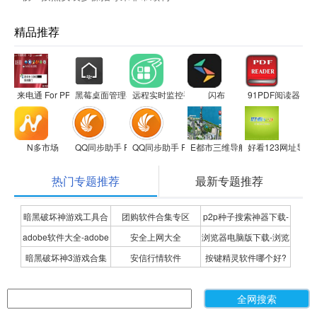
精品推荐
来电通 For PPC
黑莓桌面管理器
远程实时监控手机软件maply
闪布
91PDF阅读器For A
N多市场
QQ同步助手 For S60V3
QQ同步助手 For S60V5
E都市三维导航软件
好看123网址导航
热门专题推荐
最新专题推荐
暗黑破坏神游戏工具合
团购软件合集专区
p2p种子搜索神器下载-
adobe软件大全-adobe
安全上网大全
浏览器电脑版下载-浏览
集
P2P种子搜索神器专题
暗黑破坏神3游戏合集
安信行情软件
按键精灵软件哪个好?
全系列软件下载-adobe
器下载合集
按键精灵软件合集
软件下载