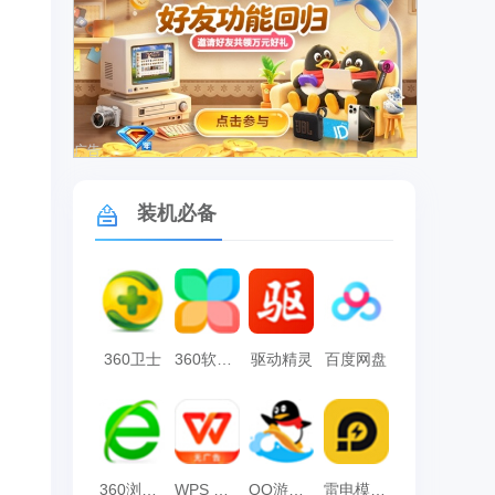
广告
装机必备
360卫士
360软件管家
驱动精灵
百度网盘
360浏览器
WPS Office
QQ游戏大厅
雷电模拟器