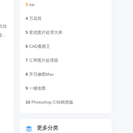
3
sai
4
万花筒
比拉
5
星优图片处理大师
染，
6
CAD看图王
7
汇帮图片处理器
8
开贝修图Max
9
一键改图
10
Photoshop CS6精简版
更多分类