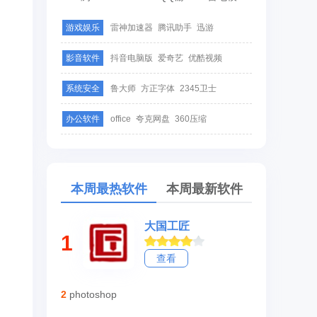
游戏娱乐
雷神加速器
腾讯助手
迅游
影音软件
抖音电脑版
爱奇艺
优酷视频
系统安全
鲁大师
方正字体
2345卫士
办公软件
office
夸克网盘
360压缩
本周最热软件
本周最新软件
大国工匠
1
查看
2
photoshop