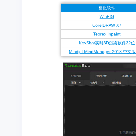
相似软件
WinFIG
CorelDRAW X7
Teorex Inpaint
KeyShot实时3D渲染软件32位
Mindjet MindManager 2018 中文