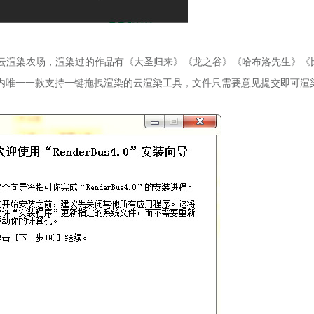
国内首家云渲染农场，渲染过的作品有《大圣归来》《龙之谷》《哈布洛先生》《
内唯一一款支持一键拖拽渲染的云渲染工具，文件只需要意见提交即可渲