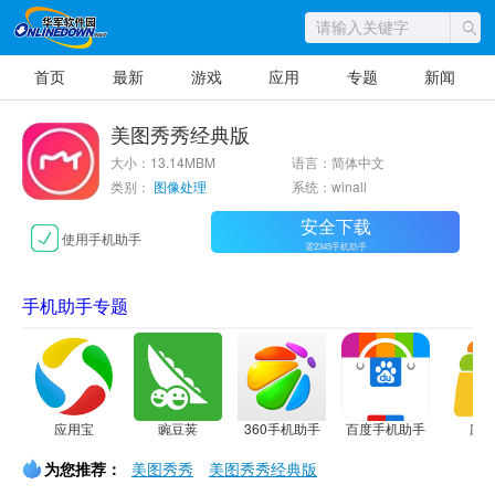
首页
最新
游戏
应用
专题
新闻
美图秀秀经典版
大小：13.14MBM
语言：简体中文
类别：
图像处理
系统：winall
安全下载
使用手机助手
需2345手机助手
手机助手专题
应用宝
豌豆荚
360手机助手
百度手机助手
应
为您推荐：
美图秀秀
美图秀秀经典版