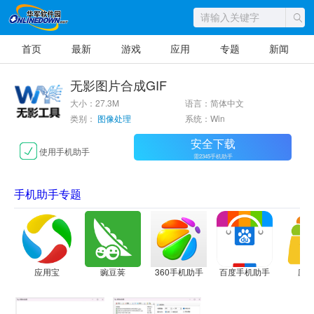
首页
最新
游戏
应用
专题
新闻
无影图片合成GIF
大小：27.3M
语言：简体中文
类别：
图像处理
系统：Win
安全下载
使用手机助手
需2345手机助手
手机助手专题
应用宝
豌豆荚
360手机助手
百度手机助手
应