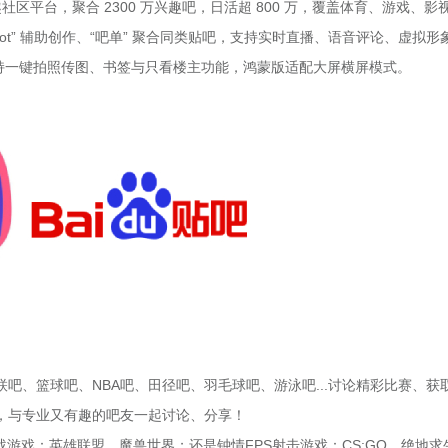
趣社区平台，聚合 2300 万兴趣吧，日活超 800 万，覆盖体育、游戏、影
 bot” 辅助创作、“吧单” 聚合同类贴吧，支持实时直播、语音评论、虚拟形
量，支持一键拍照传图、书签与只看楼主功能，鸿蒙版适配大屏横屏模式。
吧、篮球吧、NBA吧、田径吧、羽毛球吧、游泳吧...讨论精彩比赛、获
，与专业又有趣的吧友一起讨论、分享！
游戏：英雄联盟、魔兽世界；还是钟情FPS射击游戏：CS:GO、绝地求