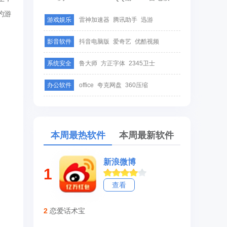
约游
游戏娱乐
雷神加速器
腾讯助手
迅游
影音软件
抖音电脑版
爱奇艺
优酷视频
系统安全
鲁大师
方正字体
2345卫士
办公软件
office
夸克网盘
360压缩
本周最热软件
本周最新软件
新浪微博
1
查看
2
恋爱话术宝