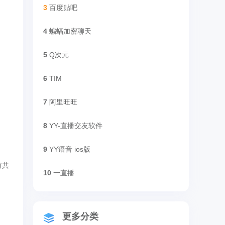
3
百度贴吧
4
蝙蝠加密聊天
5
Q次元
6
TIM
7
阿里旺旺
8
YY-直播交友软件
9
YY语音 ios版
有共
10
一直播
更多分类