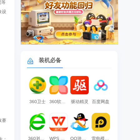
视等
象设
广告
装机必备
360卫士
360软件管家
驱动精灵
百度网盘
取赛
360浏览器
WPS Office
QQ游戏大厅
雷电模拟器
生；