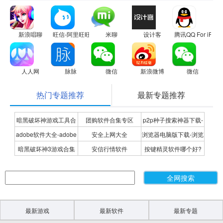
新浪唱聊
旺信-阿里旺旺手机版
米聊
设计客
腾讯QQ For iPho
人人网
脉脉
微信
新浪微博
微信
热门专题推荐
最新专题推荐
暗黑破坏神游戏工具合
团购软件合集专区
p2p种子搜索神器下载-
adobe软件大全-adobe
安全上网大全
浏览器电脑版下载-浏览
集
P2P种子搜索神器专题
暗黑破坏神3游戏合集
安信行情软件
按键精灵软件哪个好?
全系列软件下载-adobe
器下载合集
按键精灵软件合集
软件下载
最新游戏
最新软件
最新专题