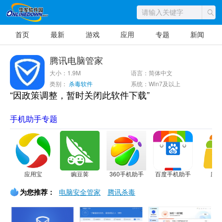
首页
最新
游戏
应用
专题
新闻
腾讯电脑管家
大小：1.9M
语言：简体中文
类别：
杀毒软件
系统：Win7及以上
“因政策调整，暂时关闭此软件下载”
手机助手专题
应用宝
豌豆荚
360手机助手
百度手机助手
应
为您推荐：
电脑安全管家
腾讯杀毒