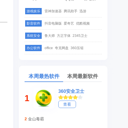
游戏娱乐
雷神加速器
腾讯助手
迅游
影音软件
抖音电脑版
爱奇艺
优酷视频
系统安全
鲁大师
方正字体
2345卫士
办公软件
office
夸克网盘
360压缩
本周最热软件
本周最新软件
360安全卫士
1
查看
2
金山毒霸