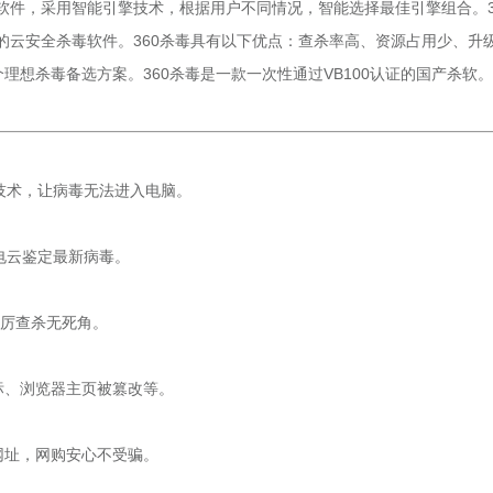
毒软件，采用智能引擎技术，根据用户不同情况，智能选择最佳引擎组合。3
费的云安全杀毒软件。360杀毒具有以下优点：查杀率高、资源占用少、升
理想杀毒备选方案。360杀毒是一款一次性通过VB100认证的国产杀软。
技术，让病毒无法进入电脑。
电云鉴定最新病毒。
厉查杀无死角。
、浏览器主页被篡改等。
址，网购安心不受骗。