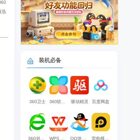
60
级迅
广告
装机必备
360卫士
360软件管家
驱动精灵
百度网盘
360浏览器
WPS Office
QQ游戏大厅
雷电模拟器