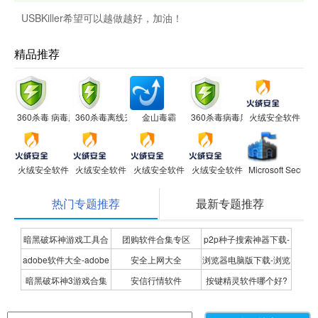
USBKiller希望可以越做越好，加油！
精品推荐
360杀毒 病毒库
360杀毒离线升级包 官方版
金山毒霸
360杀毒病毒库
火绒安全软件
火绒安全软件
火绒安全软件
火绒安全软件
火绒安全软件
Microsoft Security
热门专题推荐
最新专题推荐
暗黑破坏神游戏工具合
团购软件合集专区
p2p种子搜索神器下载-
adobe软件大全-adobe
安全上网大全
浏览器电脑版下载-浏览
集
P2P种子搜索神器专题
暗黑破坏神3游戏合集
安信行情软件
按键精灵软件哪个好?
全系列软件下载-adobe
器下载合集
按键精灵软件合集
软件下载