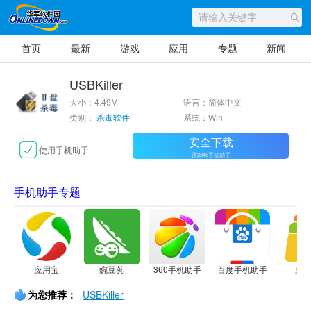
首页
最新
游戏
应用
专题
新闻
USBKiller
大小：4.49M
语言：简体中文
类别：
杀毒软件
系统：Win
安全下载
使用手机助手
需2345手机助手
手机助手专题
应用宝
豌豆荚
360手机助手
百度手机助手
应
为您推荐：
USBKiller