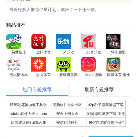
最近好多人推荐伴星计划，体验了一下还不错。
精品推荐
易世足球
虎扑体育
51乐动
DJ音乐盒
特步联盟
围棋记谱本
全向体育
超级俱乐部
imufe运动
腾讯体育-看比赛
热门专题推荐
最新专题推荐
暗黑破坏神游戏工具合
团购软件合集专区
p2p种子搜索神器下载-
adobe软件大全-adobe
安全上网大全
浏览器电脑版下载-浏览
集
P2P种子搜索神器专题
暗黑破坏神3游戏合集
安信行情软件
按键精灵软件哪个好?
全系列软件下载-adobe
器下载合集
按键精灵软件合集
软件下载