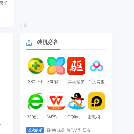
交平
广告
装机必备
360卫士
360软件管家
驱动精灵
百度网盘
360浏览器
WPS Office
QQ游戏大厅
雷电模拟器
0
游戏娱乐
雷神加速器
腾讯助手
迅游