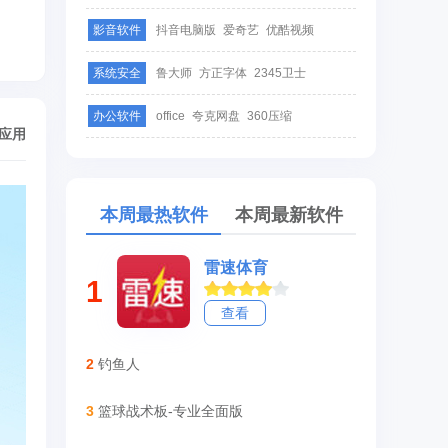
影音软件
抖音电脑版
爱奇艺
优酷视频
系统安全
鲁大师
方正字体
2345卫士
办公软件
office
夸克网盘
360压缩
/应用
本周最热软件
本周最新软件
雷速体育
1
查看
2
钓鱼人
3
篮球战术板-专业全面版