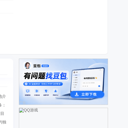
地介
广告
备；
节目
的独