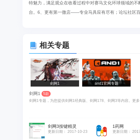
特魅力，满足观众在收看过程中对赛马文化环球领域的不断
台。6、更有第一微店——专业马具应有尽有；论坛社区
相关专题
剑网1
and1官网专题
剑网1
5款
剑网1专题，为您提供剑网1经典版、剑网178、剑网3等内容。更多
剑网3按键精灵
1药网
更新日期：
2017-10-23
更新日期：
201