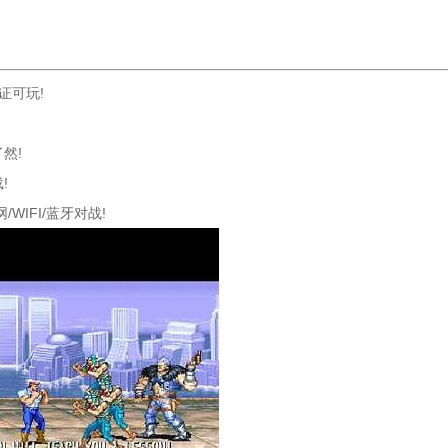
证可玩!
然!
!
IFI/蓝牙对战!