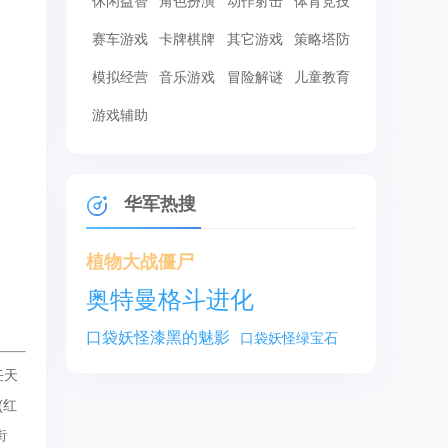
休闲益智
角色扮演
动作射击
体育竞技
赛车游戏
卡牌棋牌
其它游戏
策略塔防
模拟经营
音乐游戏
冒险解谜
儿童教育
游戏辅助
华军热搜
植物大战僵尸
奥特曼格斗进化
口袋妖怪漆黑的魅影
口袋妖怪绿宝石
任天
(红
街