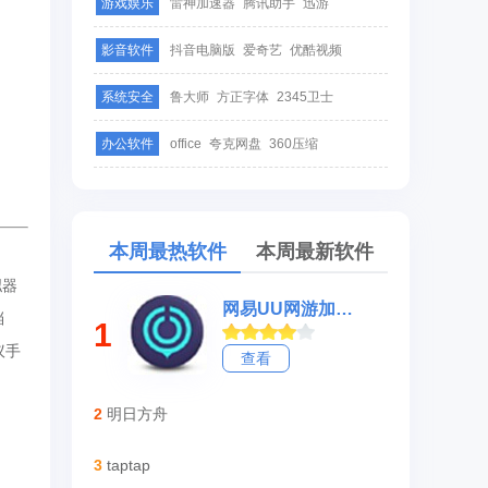
游戏娱乐
雷神加速器
腾讯助手
迅游
影音软件
抖音电脑版
爱奇艺
优酷视频
系统安全
鲁大师
方正字体
2345卫士
办公软件
office
夸克网盘
360压缩
本周最热软件
本周最新软件
拟器
网易UU网游加速器
档
1
议手
查看
2
明日方舟
3
taptap