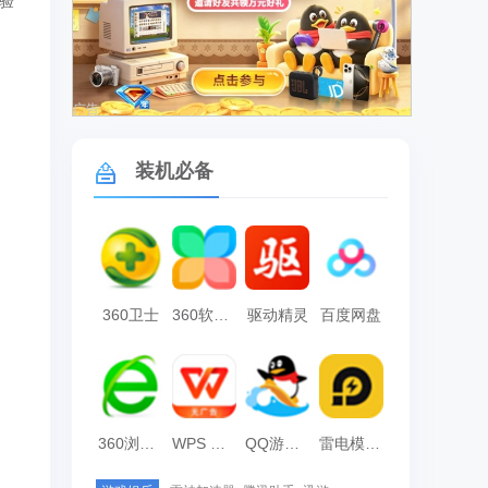
验
广告
装机必备
360卫士
360软件管家
驱动精灵
百度网盘
360浏览器
WPS Office
QQ游戏大厅
雷电模拟器