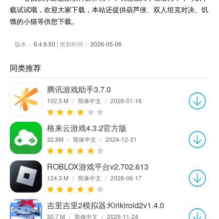
载试试哦，欢迎大家下载，本站还提供葫芦侠、双人坦克对决、饥
饿的小猫等供您下载。
版本：
6.4.9.50
| 更新时间：
2026-05-06
同类推荐
腾讯游戏助手3.7.0
102.3 M
/
简体中文
/
2026-01-16
格来云游戏4.3.2官方版
32.8M
/
简体中文
/
2024-12-31
ROBLOX游戏平台v2.702.613
124.3 M
/
简体中文
/
2026-06-17
吉里吉里2模拟器:Kirikiroid2v1.4.0
30.7 M
/
简体中文
/
2025-11-24