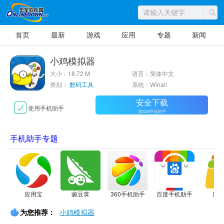
首页
最新
游戏
应用
专题
新闻
小鸡模拟器
大小：18.72 M
语言：简体中文
类别：
数码工具
系统：Winall
安全下载
使用手机助手
需2345手机助手
手机助手专题
应用宝
豌豆荚
360手机助手
百度手机助手
应
为您推荐：
小鸡模拟器