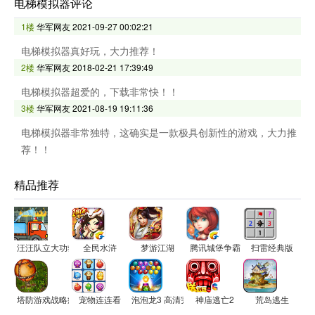
电梯模拟器评论
1楼
华军网友
2021-09-27 00:02:21
电梯模拟器真好玩，大力推荐！
2楼
华军网友
2018-02-21 17:39:49
电梯模拟器超爱的，下载非常快！！
3楼
华军网友
2021-08-19 19:11:36
电梯模拟器非常独特，这确实是一款极具创新性的游戏，大力推
荐！！
精品推荐
汪汪队立大功救火救援小游戏
全民水浒
梦游江湖
腾讯城堡争霸
扫雷经典版
塔防游戏战略疯狂网游
宠物连连看
泡泡龙3 高清完美版
神庙逃亡2
荒岛逃生