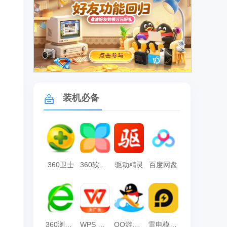
广告
装机必备
360卫士
360软件管家
驱动精灵
百度网盘
360浏览器
WPS Office
QQ游戏大厅
雷电模拟器