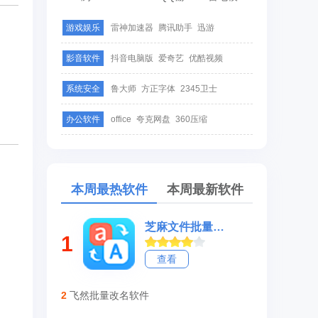
游戏娱乐
雷神加速器
腾讯助手
迅游
影音软件
抖音电脑版
爱奇艺
优酷视频
系统安全
鲁大师
方正字体
2345卫士
办公软件
office
夸克网盘
360压缩
本周最热软件
本周最新软件
芝麻文件批量重命名
1
查看
2
飞然批量改名软件