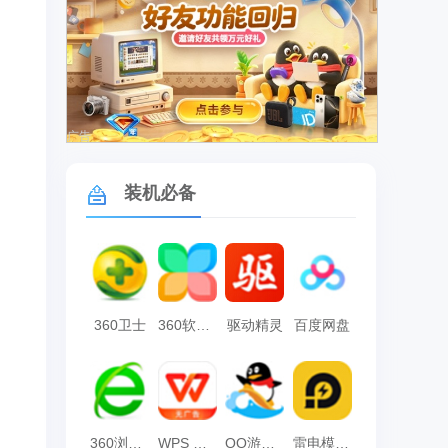
广告
装机必备
360卫士
360软件管家
驱动精灵
百度网盘
360浏览器
WPS Office
QQ游戏大厅
雷电模拟器