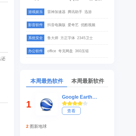
游戏娱乐
雷神加速器
腾讯助手
迅游
影音软件
抖音电脑版
爱奇艺
优酷视频
系统安全
鲁大师
方正字体
2345卫士
办公软件
office
夸克网盘
360压缩
具还
本周最热软件
本周最新软件
Google Earth谷歌地球
1
查看
2
图新地球