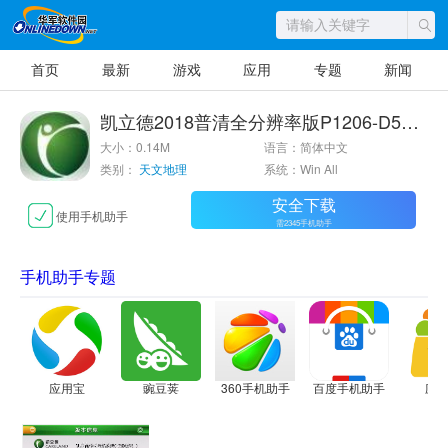
首页
最新
游戏
应用
专题
新闻
凯立德2018普清全分辨率版P1206-D5S02-3G21J0Z
大小：0.14M
语言：简体中文
类别：
天文地理
系统：Win All
安全下载
使用手机助手
需2345手机助手
手机助手专题
应用宝
豌豆荚
360手机助手
百度手机助手
应