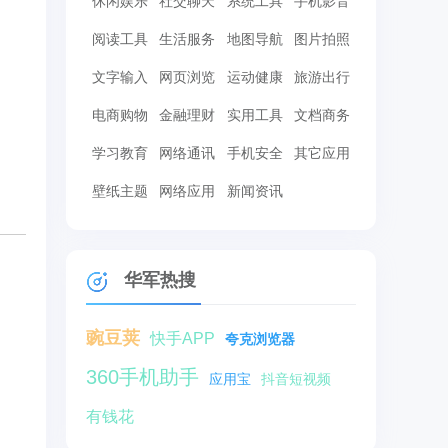
休闲娱乐
社交聊天
系统工具
手机影音
阅读工具
生活服务
地图导航
图片拍照
文字输入
网页浏览
运动健康
旅游出行
电商购物
金融理财
实用工具
文档商务
学习教育
网络通讯
手机安全
其它应用
壁纸主题
网络应用
新闻资讯
华军热搜
豌豆荚
快手APP
夸克浏览器
360手机助手
应用宝
抖音短视频
有钱花