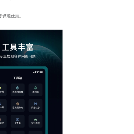
受返现优惠。
。