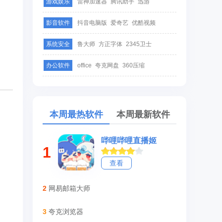
游戏娱乐
雷神加速器
腾讯助手
迅游
影音软件
抖音电脑版
爱奇艺
优酷视频
系统安全
鲁大师
方正字体
2345卫士
办公软件
office
夸克网盘
360压缩
本周最热软件
本周最新软件
哔哩哔哩直播姬
1
查看
2
网易邮箱大师
3
夸克浏览器