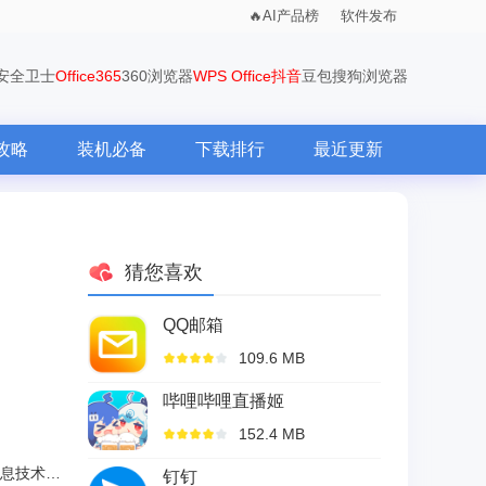
AI产品榜
软件发布
0安全卫士
Office365
360浏览器
WPS Office
抖音
豆包
搜狗浏览器
攻略
装机必备
下载排行
最近更新
猜您喜欢
QQ邮箱
109.6 MB
哔哩哔哩直播姬
152.4 MB
长沙科盛世纪信息技术有限责任公司
钉钉