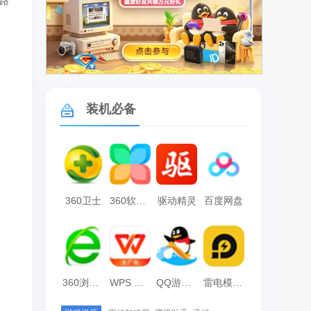
路
广告
装机必备
360卫士
360软件管家
驱动精灵
百度网盘
360浏览器
WPS Office
QQ游戏大厅
雷电模拟器