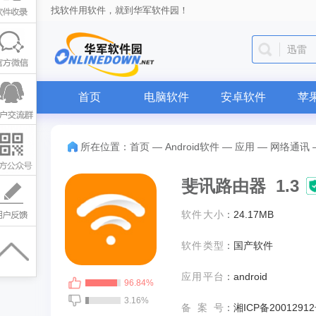
找软件用软件，就到华军软件园！
迅雷
首页
电脑软件
安卓软件
苹
所在位置：
首页
—
Android软件
—
应用
—
网络通讯
斐讯路由器 1.3
软件大小
：
24.17MB
软件类型
：
国产软件
应用平台
：
android
96.84%
3.16%
备案号
：
湘ICP备20012912