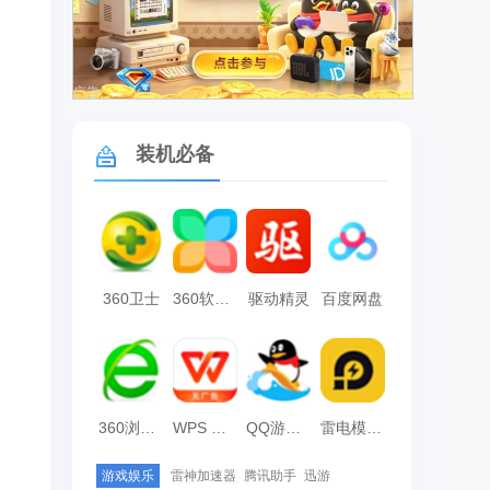
广告
装机必备
360卫士
360软件管家
驱动精灵
百度网盘
360浏览器
WPS Office
QQ游戏大厅
雷电模拟器
游戏娱乐
雷神加速器
腾讯助手
迅游