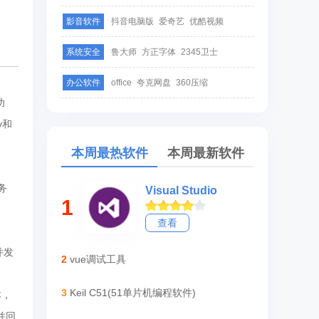
影音软件
抖音电脑版
爱奇艺
优酷视频
系统安全
鲁大师
方正字体
2345卫士
办公软件
office
夸克网盘
360压缩
功
y和
本周最热软件
本周最新软件
务
Visual Studio
1
查看
并发
2
vue调试工具
3
Keil C51(51单片机编程软件)
本，
并回